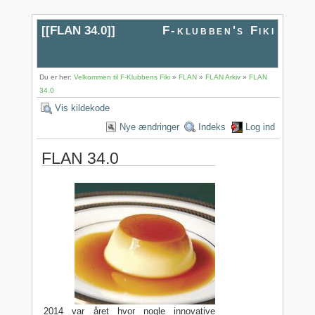
[[
FLAN 34.0
]]
F-klubben's Fiki
Du er her:
Velkommen til F-Klubbens Fiki
»
FLAN
»
FLAN Arkiv
»
FLAN
34.0
Vis kildekode
Nye ændringer
Indeks
Log ind
FLAN 34.0
2014 var året hvor nogle innovative