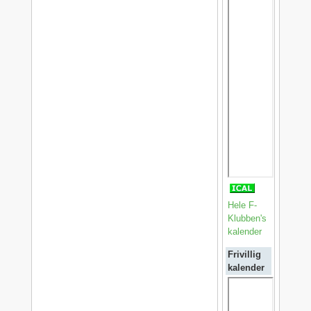
Hele F-
Klubben's
kalender
Frivillig
kalender