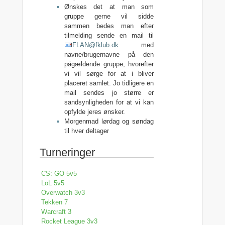
Ønskes det at man som
gruppe gerne vil sidde
sammen bedes man efter
tilmelding sende en mail til
FLAN@fklub.dk
med
navne/brugernavne på den
pågældende gruppe, hvorefter
vi vil sørge for at i bliver
placeret samlet. Jo tidligere en
mail sendes jo større er
sandsynligheden for at vi kan
opfylde jeres ønsker.
Morgenmad lørdag og søndag
til hver deltager
Turneringer
CS: GO 5v5
LoL 5v5
Overwatch 3v3
Tekken 7
Warcraft 3
Rocket League 3v3