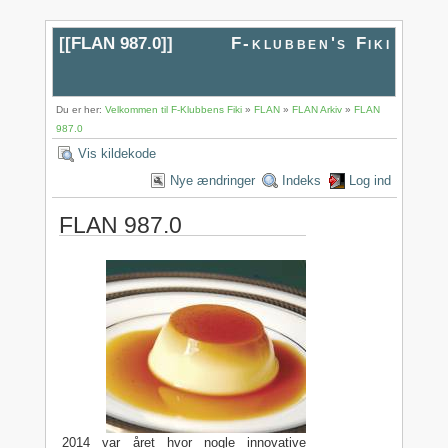
[[
FLAN 987.0
]]
F-klubben's Fiki
Du er her:
Velkommen til F-Klubbens Fiki
»
FLAN
»
FLAN Arkiv
»
FLAN
987.0
Vis kildekode
Nye ændringer
Indeks
Log ind
FLAN 987.0
2014 var året hvor nogle innovative