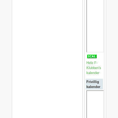
Hele F-
Klubben's
kalender
Frivillig
kalender