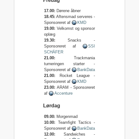
Fredag
17.00:
Dørene åbner
18.45:
Aftensmad serveres -
Sponsoreret af
KMD
19.00:
Velkomst og sponsor
oplæg
19.30:
Snacks -
Sponsoreret af
SSI
SCHÄFER
21.00:
Trackmania
turneringen starter -
Sponsoreret af
BankData
21.00:
Rocket League -
Sponsoreret af
KMD
23.00:
ARAM - Sponsoreret
af
Accenture
Lørdag
09.00:
Morgenmad
10.00:
Teamfight Tactics -
Sponsoreret af
BankData
12.00:
Sandwiches -