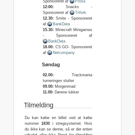
Sponsoreret af
Prosa
12:00:
Snacks -
Sponsoreret af
Trifork
12.30:
Smite - Sponsoreret
af
BankData
15.30:
Minecraft Minigames
- Sponsoreret af
BankData
18.00:
CS:GO- Sponsoreret
af
Netcompany
Søndag
02.00:
Trackmania
turneringen slutter
09.00:
Morgenmad
11.00:
Dørene lukker
Tilmelding
Du kan købe en billet ved at købe
nummer
1830
i stregsystemet. Hvis
du ikke kan se denne, så er der enten
udsolgt eller ikke åbnet for tilmelding