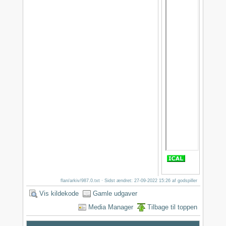
flan/arkiv/987.0.txt
· Sidst ændret: 27-09-2022 15:26 af
godspiller
Vis kildekode
Gamle udgaver
Media Manager
Tilbage til toppen