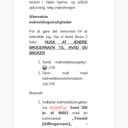
øverst i højre hjørne, og udfyld
oplysning, følg vejledningen.
Alternative
indmeldingsmuligheder
For at gøre det nemmere for at
indmelde sig, har vi lavet disse 2
links:
HUSK AT ÆNDRE
BRUGERNAVN TIL HVAD DU
ØNSKER
Send indmeldelsesgebyr:
LINK
Skriv mail med
indmeldelsesinformation:
LINK
Manuelt:
Indbetal indmeldelsesgebyr
via
MobilePay
:
Send 200
kr. til 90601
med en
kommentar:
„Tilmeld
[ditBrugernavn]„
i