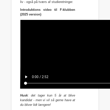
liv - også på tværs af studieretninger.
Introduktions video til F-klubben
(2025 version)
Husk
: det tager kun 5 år at blive
kandidat - men vi vil så gerne have at
du bliver lidt længere!