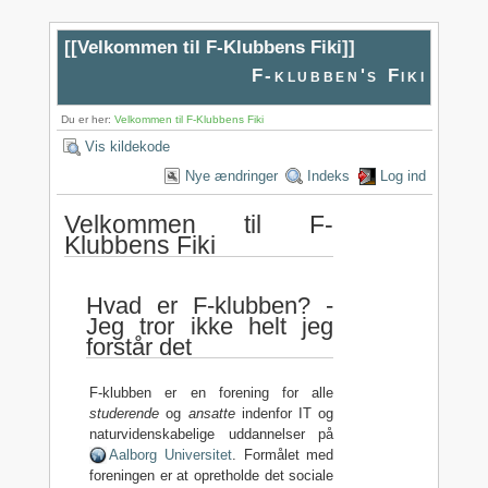
[[
Velkommen til F-Klubbens Fiki
]]
F-klubben's Fiki
Du er her:
Velkommen til F-Klubbens Fiki
Vis kildekode
Nye ændringer
Indeks
Log ind
Velkommen til F-
Klubbens Fiki
Hvad er F-klubben? -
Jeg tror ikke helt jeg
forstår det
F-klubben er en forening for alle
studerende
og
ansatte
indenfor IT og
naturvidenskabelige uddannelser på
Aalborg Universitet
. Formålet med
foreningen er at opretholde det sociale