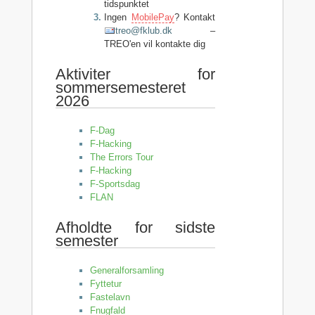
tidspunktet
Ingen
MobilePay
? Kontakt
treo@fklub.dk
–
TREO'en vil kontakte dig
Aktiviter for
sommersemesteret
2026
F-Dag
F-Hacking
The Errors Tour
F-Hacking
F-Sportsdag
FLAN
Afholdte for sidste
semester
Generalforsamling
Fyttetur
Fastelavn
Fnugfald