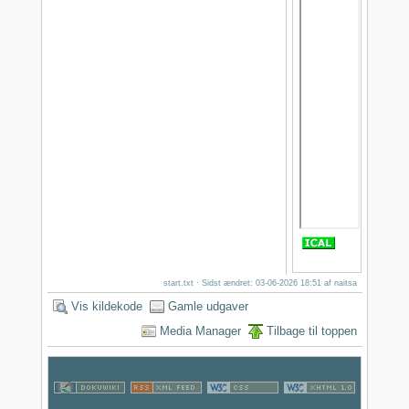
start.txt
· Sidst ændret: 03-06-2026 18:51 af
naitsa
Vis kildekode
Gamle udgaver
Media Manager
Tilbage til toppen