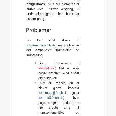
brugernavn
, hvis du glemmer at
skrive det i første omgang, vi
finder dig alligevel - bare husk det
næste gang!
Problemer
Du kan altid skrive til
tilmeld@fklub.dk
med problemer
der omhandler indmelding og
indbetaling.
Glemt brugernavn i
MobilePay
? Det er ikke
noget problem – vi finder
dig alligevel!
Hvis du mener, du er
blevet glemt: kontakt
tilmeld@fklub.dk
(eller
treo@fklub.dk
) hvis
noget er galt – inkludér de
fire sidste cifre af
transaktions-IDet og