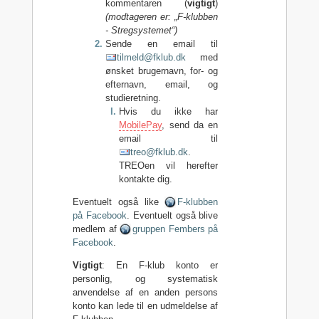
kommentaren (
vigtigt
)
(modtageren er: „F-klubben
- Stregsystemet“)
Sende en email til
tilmeld@fklub.dk
med
ønsket brugernavn, for- og
efternavn, email, og
studieretning.
Hvis du ikke har
MobilePay
, send da en
email til
treo@fklub.dk
.
TREOen vil herefter
kontakte dig.
Eventuelt også like
F-klubben
på Facebook
. Eventuelt også blive
medlem af
gruppen Fembers på
Facebook
.
Vigtigt
: En F-klub konto er
personlig, og systematisk
anvendelse af en anden persons
konto kan lede til en udmeldelse af