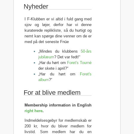
Nyheder
I F-Klubben er vi altid i fuld gang med
sjov og løjer, derfor har vi denne
kuraterede replikliste, så du hurtigt og
nemt kan spørge dine venner om de er
med på det seneste Fnüe
„Mindes du klubbens
50-års
jubilæum
? Det var fedt!“
„Har du hørt om
Foret's Tourné
der skete i april?“
„Har du hørt om
Foret's
album
?“
For at blive medlem
Membership information in English
right here
.
Indmeldelsesgebyr for medlemskab er
200 kr, hvor du bliver medlem for
livstid. Som medlem har du en