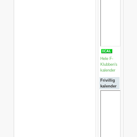
Hele F-
Klubben's
kalender
Frivillig
kalender