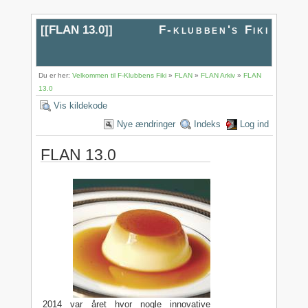
[[
FLAN 13.0
]]
F-klubben's Fiki
Du er her:
Velkommen til F-Klubbens Fiki
»
FLAN
»
FLAN Arkiv
»
FLAN
13.0
Vis kildekode
Nye ændringer
Indeks
Log ind
FLAN 13.0
2014 var året hvor nogle innovative