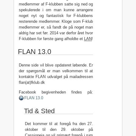
medlemmer af F-klubben satte sig ned og
spekulerede i om man kunne arrangere
noget nyt og fantastisk for F-klubbens
resterende medlemmer. Kloge som F-klub
medlemmer er, så fandt de på noget man
aldrig har set før. 2014 var derfor året hvor
F-klubben for første gang afholdte et
LAN
!
FLAN 13.0
Denne side vil blive opdateret løbende. Er
der spørgsmål er man velkommen til at
kontakte FLAN udvalget på mailadressen
flan(at)fklub.dk
Facebook begivenheden findes på:
FLAN 13.0
Tid & Sted
Det kommer til at foregå fra den 27.
oktober til den 29. oktober på
Cassiopeia og vil primært foregå i rum