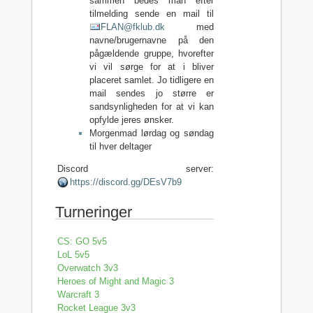
sammen bedes man efter
tilmelding sende en mail til
FLAN@fklub.dk
med
navne/brugernavne på den
pågældende gruppe, hvorefter
vi vil sørge for at i bliver
placeret samlet. Jo tidligere en
mail sendes jo større er
sandsynligheden for at vi kan
opfylde jeres ønsker.
Morgenmad lørdag og søndag
til hver deltager
Discord server:
https://discord.gg/DEsV7b9
Turneringer
CS: GO 5v5
LoL 5v5
Overwatch 3v3
Heroes of Might and Magic 3
Warcraft 3
Rocket League 3v3