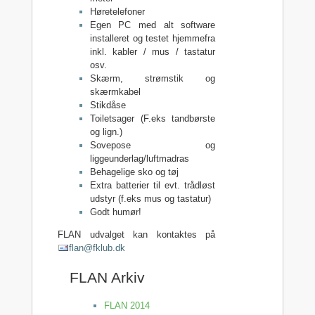
Høretelefoner
Egen PC med alt software
installeret og testet hjemmefra
inkl. kabler / mus / tastatur
osv.
Skærm, strømstik og
skærmkabel
Stikdåse
Toiletsager (F.eks tandbørste
og lign.)
Sovepose og
liggeunderlag/luftmadras
Behagelige sko og tøj
Extra batterier til evt. trådløst
udstyr (f.eks mus og tastatur)
Godt humør!
FLAN udvalget kan kontaktes på
flan@fklub.dk
FLAN Arkiv
FLAN 2014