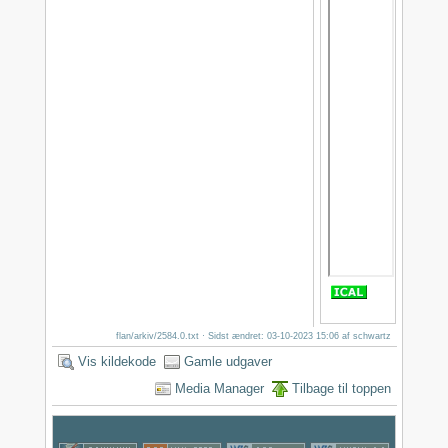
flan/arkiv/2584.0.txt
· Sidst ændret: 03-10-2023 15:06 af
schwartz
Vis kildekode
Gamle udgaver
Media Manager
Tilbage til toppen