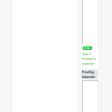
Hele F-
Klubben's
kalender
Frivillig
kalender