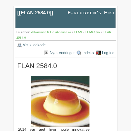
[[
FLAN 2584.0
]]
F-klubben's Fiki
Du er her:
Velkommen til F-Klubbens Fiki
»
FLAN
»
FLAN Arkiv
»
FLAN
2584.0
Vis kildekode
Nye ændringer
Indeks
Log ind
FLAN 2584.0
2014 var året hvor nogle innovative