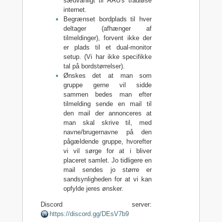
sædvanligt til AAU's trådløse
internet.
Begrænset bordplads til hver
deltager (afhænger af
tilmeldinger), forvent ikke der
er plads til et dual-monitor
setup. (Vi har ikke specifikke
tal på bordstørrelser).
Ønskes det at man som
gruppe gerne vil sidde
sammen bedes man efter
tilmelding sende en mail til
den mail der annonceres at
man skal skrive til, med
navne/brugernavne på den
pågældende gruppe, hvorefter
vi vil sørge for at i bliver
placeret samlet. Jo tidligere en
mail sendes jo større er
sandsynligheden for at vi kan
opfylde jeres ønsker.
Discord server:
https://discord.gg/DEsV7b9