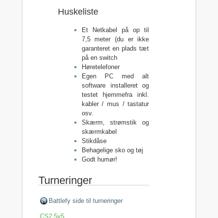
Huskeliste
Et Netkabel på op til
7,5 meter (du er ikke
garanteret en plads tæt
på en switch
Høretelefoner
Egen PC med alt
software installeret og
testet hjemmefra inkl.
kabler / mus / tastatur
osv.
Skærm, strømstik og
skærmkabel
Stikdåse
Behagelige sko og tøj
Godt humør!
Turneringer
Battlefy side til turneringer
CS2 5v5