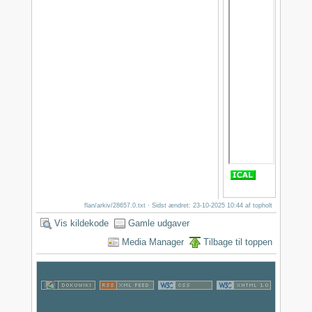
flan/arkiv/28657.0.txt
· Sidst ændret: 23-10-2025 10:44 af
topholt
Vis kildekode
Gamle udgaver
Media Manager
Tilbage til toppen