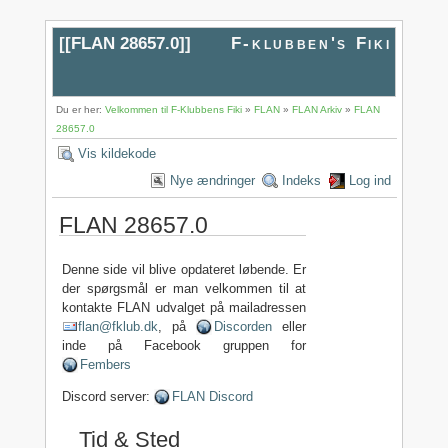
[[
FLAN 28657.0
]]
F-klubben's Fiki
Du er her:
Velkommen til F-Klubbens Fiki
»
FLAN
»
FLAN Arkiv
»
FLAN
28657.0
Vis kildekode
Nye ændringer
Indeks
Log ind
FLAN 28657.0
Denne side vil blive opdateret løbende. Er
der spørgsmål er man velkommen til at
kontakte FLAN udvalget på mailadressen
flan@fklub.dk
, på
Discorden
eller
inde på Facebook gruppen for
Fembers
Discord server:
FLAN Discord
Tid & Sted