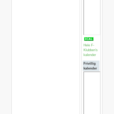
Hele F-
Klubben's
kalender
Frivillig
kalender