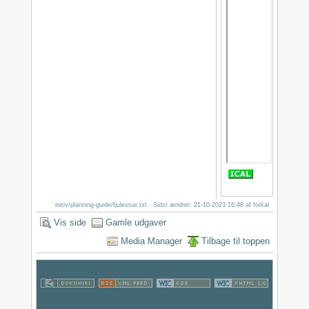
initiv/planning-guide/fjulestue.txt
· Sidst ændret: 21-10-2023 16:48 af
forkat
Vis side
Gamle udgaver
Media Manager
Tilbage til toppen