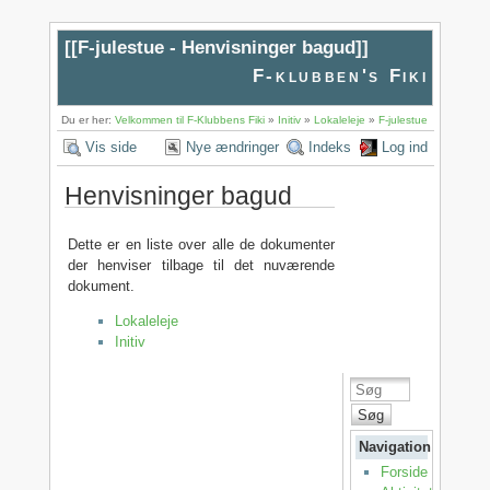
[[
F-julestue - Henvisninger bagud
]]
F-klubben's Fiki
Du er her:
Velkommen til F-Klubbens Fiki
»
Initiv
»
Lokaleleje
»
F-julestue
Vis side
Nye ændringer
Indeks
Log ind
Henvisninger bagud
Dette er en liste over alle de dokumenter
der henviser tilbage til det nuværende
dokument.
Lokaleleje
Initiv
Søg
Navigation
Forside