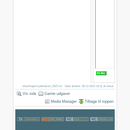
initiv/fnaps/f-julefrokost_2023.txt
· Sidst ændret: 06-12-2023 19:11 af
forkat
Vis side
Gamle udgaver
Media Manager
Tilbage til toppen