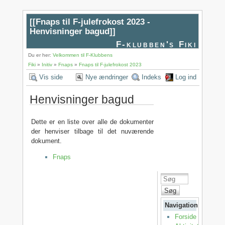
[[
Fnaps til F-julefrokost 2023 -
Henvisninger bagud
]]
F-klubben's Fiki
Du er her:
Velkommen til F-Klubbens
Fiki
»
Initiv
»
Fnaps
»
Fnaps til F-julefrokost 2023
Vis side
Nye ændringer
Indeks
Log ind
Henvisninger bagud
Dette er en liste over alle de dokumenter
der henviser tilbage til det nuværende
dokument.
Fnaps
Søg
Navigation
Forside