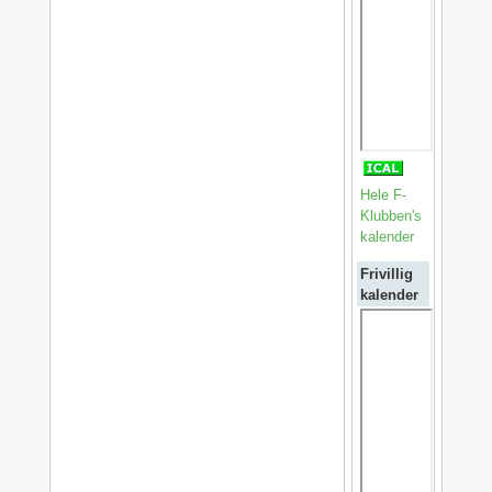
Hele F-
Klubben's
kalender
Frivillig
kalender