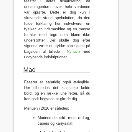
feaster i deres filmatisering, da
censuragenturer over hele verdenen
var oprørte. Dette er dog kun i
skrivende stund spekulation, da den
fulde forklaring her indvolverer en
fysiker, en tidsmaskine og en masse
formler med tegn som fikien ikke
understøtter. Der skulle dog efter
sigende være et stykke papir gemt på
bagsiden af billede i
Nyhavn
med
uddybende indskriptioner.
Mad
Feaster er samtidig også ædegilde.
Der tilberedes det klassiske kolde
bord, og en række lune retter, så du
kan godt begynde at glæde dig.
Menuen i 2026 er således:
Marinerede sild med rødløg,
capers og karrysalat