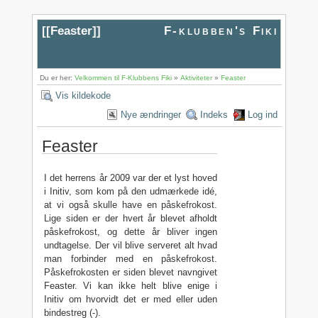
[[
Feaster
]]
F-klubben's Fiki
Du er her:
Velkommen til F-Klubbens Fiki
»
Aktiviteter
»
Feaster
Vis kildekode
Nye ændringer
Indeks
Log ind
Feaster
I det herrens år 2009 var der et lyst hoved
i Initiv, som kom på den udmærkede idé,
at vi også skulle have en påskefrokost.
Lige siden er der hvert år blevet afholdt
påskefrokost, og dette år bliver ingen
undtagelse. Der vil blive serveret alt hvad
man forbinder med en påskefrokost.
Påskefrokosten er siden blevet navngivet
Feaster. Vi kan ikke helt blive enige i
Initiv om hvorvidt det er med eller uden
bindestreg (-).