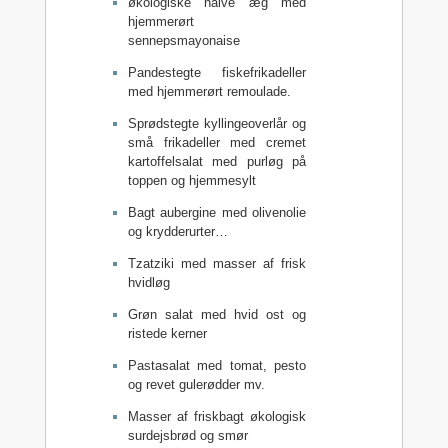
økologiske halve æg med
hjemmerørt
sennepsmayonaise
Pandestegte fiskefrikadeller
med hjemmerørt remoulade.
Sprødstegte kyllingeoverlår og
små frikadeller med cremet
kartoffelsalat med purløg på
toppen og hjemmesylt
Bagt aubergine med olivenolie
og krydderurter…
Tzatziki med masser af frisk
hvidløg
Grøn salat med hvid ost og
ristede kerner
Pastasalat med tomat, pesto
og revet gulerødder mv.
Masser af friskbagt økologisk
surdejsbrød og smør