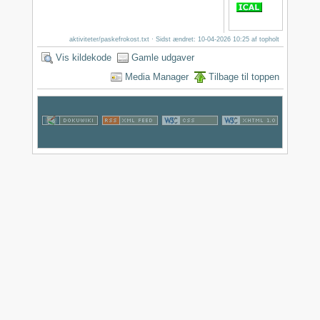
aktiviteter/paskefrokost.txt
· Sidst ændret: 10-04-2026 10:25 af
topholt
Vis kildekode
Gamle udgaver
Media Manager
Tilbage til toppen