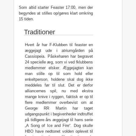
Som altid starter Feaster 17:00, men der
begyndes at stilles op/gøres klart omkring
15 tiden.
Traditioner
Hvert år har F-Klubben til feaster en
æggejagt ude i atriumgården på
Cassiopeia. Påskeharen har begravet
24 specielle æg, som vi ved fklubbens
medlemmer elsker. Æggejagten kan
man stille op til som hold eller
enkeltperson, holdene skal dog ikke
meddeles før til slut. Det er derfor
alliancernes spil, nu med ekstra
mange knive i ryggen, faktisk er op til
flere medlemmer overbevist om at
George RR Martin har taget
udgangspunkt i begivenheder indtruffet
på tidligere års æggejagt til hans serie
„A Song of Ice and Fire“. Dog skulle
HBO have nedtonet volden oplevet til