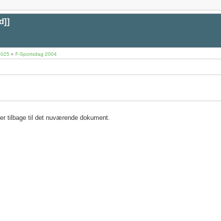
d
]]
2025
»
F-Sportsdag 2004
ser tilbage til det nuværende dokument.