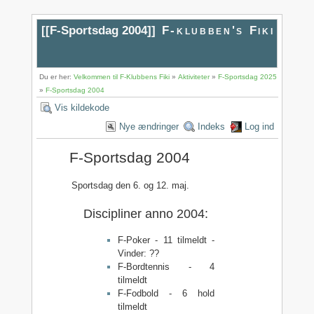
[[
F-Sportsdag 2004
]]
F-klubben's Fiki
Du er her:
Velkommen til F-Klubbens Fiki
»
Aktiviteter
»
F-Sportsdag 2025
»
F-Sportsdag 2004
Vis kildekode
Nye ændringer
Indeks
Log ind
F-Sportsdag 2004
Sportsdag den 6. og 12. maj.
Discipliner anno 2004:
F-Poker - 11 tilmeldt -
Vinder: ??
F-Bordtennis - 4
tilmeldt
F-Fodbold - 6 hold
tilmeldt