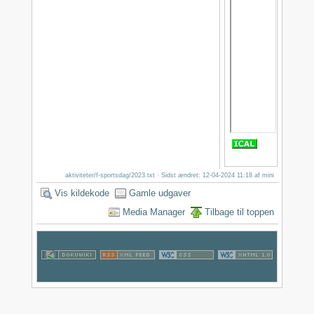
aktiviteter/f-sportsdag/2023.txt
· Sidst ændret: 12-04-2024 11:18 af
mini
Vis kildekode
Gamle udgaver
Media Manager
Tilbage til toppen