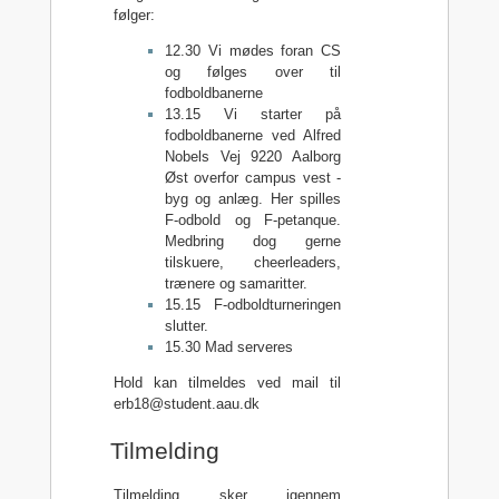
følger:
12.30 Vi mødes foran CS
og følges over til
fodboldbanerne
13.15 Vi starter på
fodboldbanerne ved Alfred
Nobels Vej 9220 Aalborg
Øst overfor campus vest -
byg og anlæg. Her spilles
F-odbold og F-petanque.
Medbring dog gerne
tilskuere, cheerleaders,
trænere og samaritter.
15.15 F-odboldturneringen
slutter.
15.30 Mad serveres
Hold kan tilmeldes ved mail til
erb18@student.aau.dk
Tilmelding
Tilmelding sker igennem