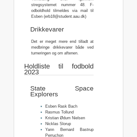
stregsystemet nummer 48. F-
odboldhold tilmeldes via mail til
Esben (erb18@student.aau.dk)
Drikkevarer
Det er meget mere end tilladt at
medbringe drikkevarer både ved
turneringen og om aftenen.
Holdliste til fodbold
2023
State Space
Explorers
Esben Rask Bach
Rasmus Tollund
Kristian Ødum Nielsen
Nicklas Slorup
Yann Bernard Bastrup
Perruchon