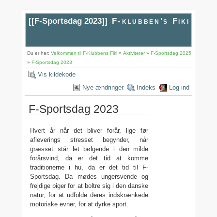
[[
F-Sportsdag 2023
]]
F-klubben's Fiki
Du er her:
Velkommen til F-Klubbens Fiki
»
Aktiviteter
»
F-Sportsdag 2025
»
F-Sportsdag 2023
Vis kildekode
Nye ændringer
Indeks
Log ind
F-Sportsdag 2023
Hvert år når det bliver forår, lige før
afleverings stresset begynder, når
græsset står let bølgende i den milde
forårsvind, da er det tid at komme
traditionerne i hu, da er det tid til F-
Sportsdag. Da mødes ungersvende og
frejdige piger for at boltre sig i den danske
natur, for at udfolde deres indskrænkede
motoriske evner, for at dyrke sport.