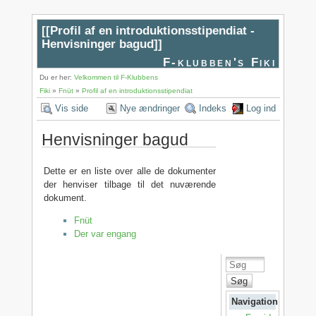
[[
Profil af en introduktionsstipendiat -
Henvisninger bagud
]]
F-klubben's Fiki
Du er her:
Velkommen til F-Klubbens
Fiki
»
Fnüt
»
Profil af en introduktionsstipendiat
Vis side
Nye ændringer
Indeks
Log ind
Henvisninger bagud
Dette er en liste over alle de dokumenter
der henviser tilbage til det nuværende
dokument.
Fnüt
Der var engang
Søg
Navigation