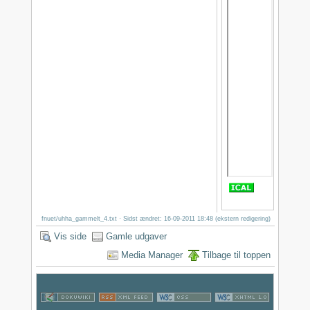
fnuet/uhha_gammelt_4.txt
· Sidst ændret: 16-09-2011 18:48 (ekstern redigering)
Vis side
Gamle udgaver
Media Manager
Tilbage til toppen