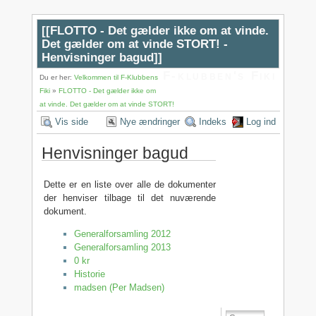
[[
FLOTTO - Det gælder ikke om at vinde.
Det gælder om at vinde STORT! -
Henvisninger bagud
]]
F-klubben's Fiki
Du er her:
Velkommen til F-Klubbens
Fiki
»
FLOTTO - Det gælder ikke om
at vinde. Det gælder om at vinde STORT!
Vis side
Nye ændringer
Indeks
Log ind
Henvisninger bagud
Dette er en liste over alle de dokumenter
der henviser tilbage til det nuværende
dokument.
Generalforsamling 2012
Generalforsamling 2013
0 kr
Historie
madsen (Per Madsen)