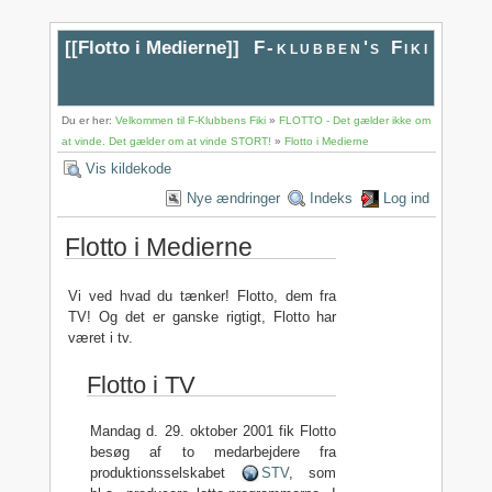
[[
Flotto i Medierne
]]
F-klubben's Fiki
Du er her:
Velkommen til F-Klubbens Fiki
»
FLOTTO - Det gælder ikke om
at vinde. Det gælder om at vinde STORT!
»
Flotto i Medierne
Vis kildekode
Nye ændringer
Indeks
Log ind
Flotto i Medierne
Vi ved hvad du tænker! Flotto, dem fra
TV! Og det er ganske rigtigt, Flotto har
været i tv.
Flotto i TV
Mandag d. 29. oktober 2001 fik Flotto
besøg af to medarbejdere fra
produktionsselskabet
STV
, som