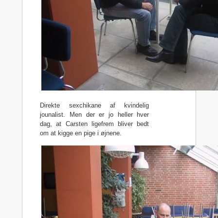
Direkte sexchikane af kvindelig
jounalist. Men der er jo heller hver
dag, at Carsten ligefrem bliver bedt
om at kigge en pige i øjnene.