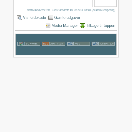
flotto/medierne.txt
· Sidst ændret: 16-09-2011 18:48 (ekstern redigering)
Vis kildekode
Gamle udgaver
Media Manager
Tilbage til toppen