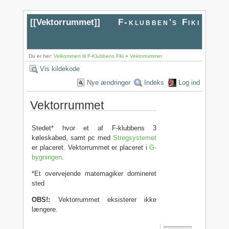
[[
Vektorrummet
]]
F-klubben's Fiki
Du er her:
Velkommen til F-Klubbens Fiki
»
Vektorrummet
Vis kildekode
Nye ændringer
Indeks
Log ind
Vektorrummet
Stedet* hvor et af F-klubbens 3
køleskabed, samt pc med
Stregsystemet
er placeret. Vektorrummet er placeret i
G-
bygningen
.
*Et overvejende matemagiker domineret
sted
OBS!:
Vektorrummet eksisterer ikke
længere.