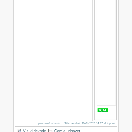
personer/mchro.txt
· Sidst ændret: 20-04-2025 14:37 af
topholt
Vis kildekode
Gamle udgaver