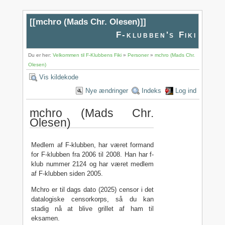
[[
mchro (Mads Chr. Olesen)
]]
F-klubben's Fiki
Du er her:
Velkommen til F-Klubbens Fiki
»
Personer
»
mchro (Mads Chr.
Olesen)
Vis kildekode
Nye ændringer
Indeks
Log ind
mchro (Mads Chr.
Olesen)
Medlem af F-klubben, har været formand
for F-klubben fra 2006 til 2008. Han har f-
klub nummer 2124 og har været medlem
af F-klubben siden 2005.
Mchro er til dags dato (2025) censor i det
datalogiske censorkorps, så du kan
stadig nå at blive grillet af ham til
eksamen.