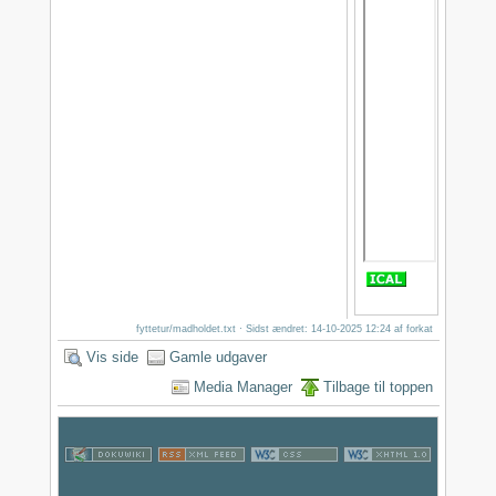
fyttetur/madholdet.txt
· Sidst ændret: 14-10-2025 12:24 af
forkat
Vis side
Gamle udgaver
Media Manager
Tilbage til toppen