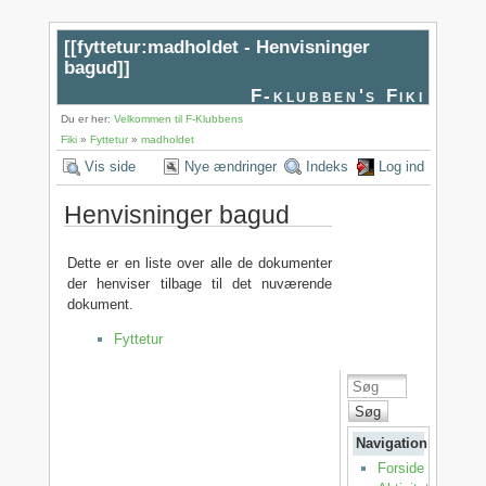
[[
fyttetur:madholdet - Henvisninger
bagud
]]
F-klubben's Fiki
Du er her:
Velkommen til F-Klubbens
Fiki
»
Fyttetur
»
madholdet
Vis side
Nye ændringer
Indeks
Log ind
Henvisninger bagud
Dette er en liste over alle de dokumenter
der henviser tilbage til det nuværende
dokument.
Fyttetur
Søg
Navigation
Forside