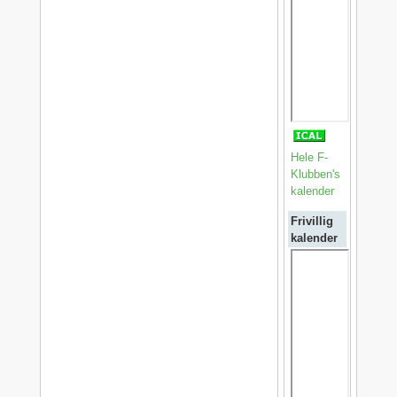
Hele F-
Klubben's
kalender
Frivillig
kalender