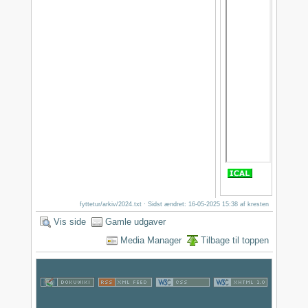
fyttetur/arkiv/2024.txt
· Sidst ændret: 16-05-2025 15:38 af
kresten
Vis side
Gamle udgaver
Media Manager
Tilbage til toppen