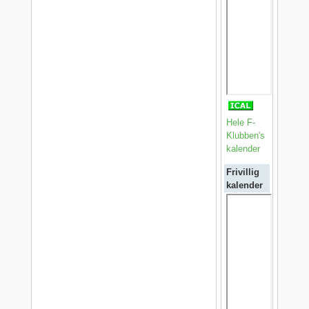
Hele F-
Klubben's
kalender
Frivillig
kalender