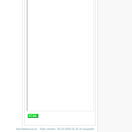
flan/diabotical.txt
· Sidst ændret: 30-10-2020 02:35 af
kasperjhn