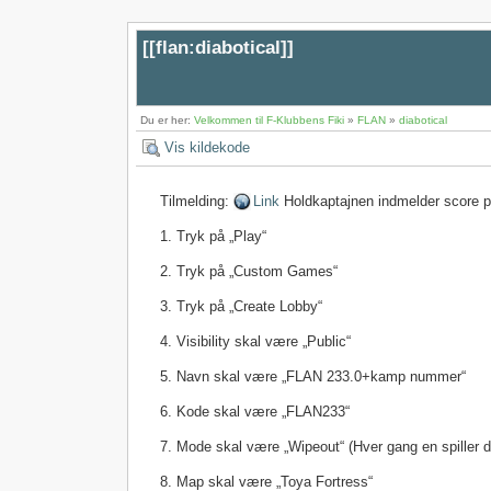
[[
flan:diabotical
]]
Du er her:
Velkommen til F-Klubbens Fiki
»
FLAN
»
diabotical
Vis kildekode
Tilmelding:
Link
Holdkaptajnen indmelder score p
1. Tryk på „Play“
2. Tryk på „Custom Games“
3. Tryk på „Create Lobby“
4. Visibility skal være „Public“
5. Navn skal være „FLAN 233.0+kamp nummer“
6. Kode skal være „FLAN233“
7. Mode skal være „Wipeout“ (Hver gang en spiller d
8. Map skal være „Toya Fortress“