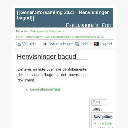
[[
Generalforsamling 2021 - Henvisninger
bagud
]]
F-klubben's Fiki
Du er her:
Velkommen til F-Klubbens
Fiki
»
F-orstyrrelsen
»
Generalforsamling
»
Generalforsamling 2021
Vis side
Nye ændringer
Indeks
Log ind
Henvisninger bagud
Dette er en liste over alle de dokumenter
der henviser tilbage til det nuværende
dokument.
Generalforsamling
Søg
Navigation
Forside