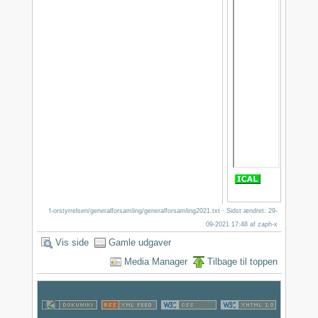
f-orstyrrelsen/generalforsamling/generalforsamling2021.txt
· Sidst ændret: 29-
09-2021 17:48 af
zaph-x
Vis side
Gamle udgaver
Media Manager
Tilbage til toppen