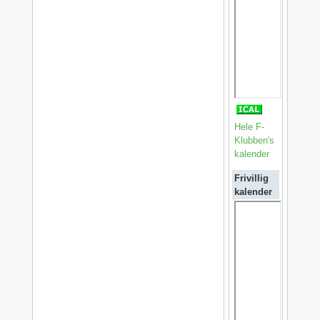
Hele F-
Klubben's
kalender
Frivillig
kalender