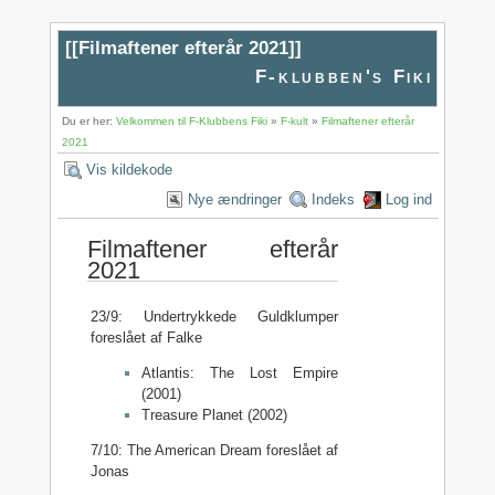
[[
Filmaftener efterår 2021
]]
F-klubben's Fiki
Du er her:
Velkommen til F-Klubbens Fiki
»
F-kult
»
Filmaftener efterår
2021
Vis kildekode
Nye ændringer
Indeks
Log ind
Filmaftener efterår
2021
23/9: Undertrykkede Guldklumper
foreslået af Falke
Atlantis: The Lost Empire
(2001)
Treasure Planet (2002)
7/10: The American Dream foreslået af
Jonas