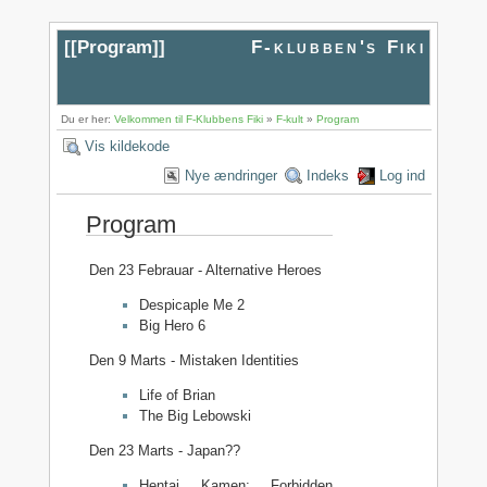
[[
Program
]]
F-klubben's Fiki
Du er her:
Velkommen til F-Klubbens Fiki
»
F-kult
»
Program
Vis kildekode
Nye ændringer
Indeks
Log ind
Program
Den 23 Febrauar - Alternative Heroes
Despicaple Me 2
Big Hero 6
Den 9 Marts - Mistaken Identities
Life of Brian
The Big Lebowski
Den 23 Marts - Japan??
Hentai Kamen: Forbidden