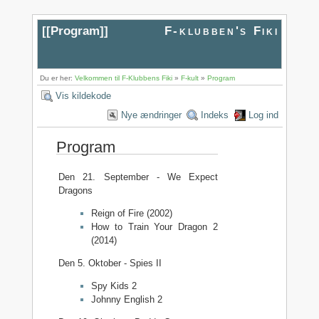
[[
Program
]]
F-klubben's Fiki
Du er her:
Velkommen til F-Klubbens Fiki
»
F-kult
»
Program
Vis kildekode
Nye ændringer
Indeks
Log ind
Program
Den 21. September - We Expect
Dragons
Reign of Fire (2002)
How to Train Your Dragon 2
(2014)
Den 5. Oktober - Spies II
Spy Kids 2
Johnny English 2