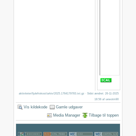
aktiviteter/fjulefrokost/arkiv/2025.1764179783.txt.gz
· Sidst ændret: 26-11-2025
18:56 af
uewotm90
Vis kildekode
Gamle udgaver
Media Manager
Tilbage til toppen