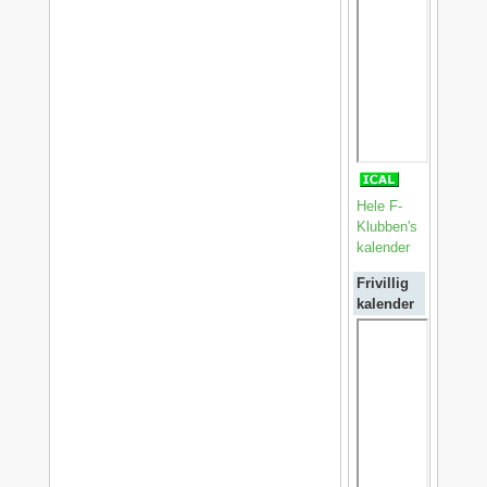
Hele F-
Klubben's
kalender
Frivillig
kalender