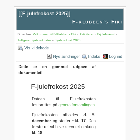
[[
F-julefrokost 2025
]]
F-klubben's Fiki
Du er her:
Velkommen til F-Klubbens Fiki
»
Aktiviteter
»
F-julefrokost
»
Tidligere F-julefrokoster
»
F-julefrokost 2025
Vis kildekode
Nye ændringer
Indeks
Log ind
Dette er en gammel udgave af
dokumentet!
F-julefrokost 2025
Datoen til Fjulefrokosten
fastsættes på
generalforsamlingen
Fjulefrokosten afholdes
d. 5.
december
og starter ~
kl. 17
. Den
første ret vil blive serveret omkring
kl. 18
.