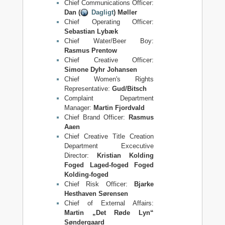
Chief Communications Officer:
Dan (
Dagligt
) Møller
Chief Operating Officer:
Sebastian Lybæk
Chief Water/Beer Boy:
Rasmus Prentow
Chief Creative Officer:
Simone Dyhr Johansen
Chief Women's Rights
Representative:
Gud/Bitsch
Complaint Department
Manager:
Martin Fjordvald
Chief Brand Officer:
Rasmus
Aaen
Chief Creative Title Creation
Department Excecutive
Director:
Kristian Kolding
Foged Laged-foged Foged
Kolding-foged
Chief Risk Officer:
Bjarke
Hesthaven Sørensen
Chief of External Affairs:
Martin „Det Røde Lyn“
Søndergaard