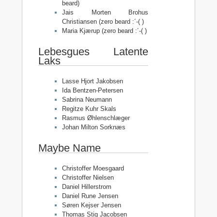
beard)
Jais Morten Brohus
Christiansen (zero beard :´-( )
Maria Kjærup (zero beard :´-( )
Lebesgues Latente
Laks
Lasse Hjort Jakobsen
Ida Bentzen-Petersen
Sabrina Neumann
Regitze Kuhr Skals
Rasmus Øhlenschlæger
Johan Milton Sorknæs
Maybe Name
Christoffer Moesgaard
Christoffer Nielsen
Daniel Hillerstrom
Daniel Rune Jensen
Søren Kejser Jensen
Thomas Stig Jacobsen