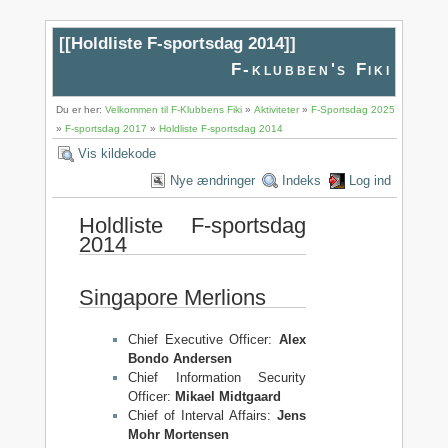
[[
Holdliste F-sportsdag 2014
]]
F-klubben's Fiki
Du er her:
Velkommen til F-Klubbens Fiki
»
Aktiviteter
»
F-Sportsdag 2025
»
F-sportsdag 2017
»
Holdliste F-sportsdag 2014
Vis kildekode
Nye ændringer
Indeks
Log ind
Holdliste F-sportsdag
2014
Singapore Merlions
Chief Executive Officer:
Alex
Bondo Andersen
Chief Information Security
Officer:
Mikael Midtgaard
Chief of Interval Affairs:
Jens
Mohr Mortensen