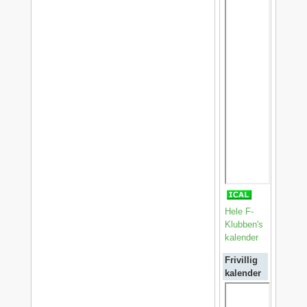
Hele F-
Klubben's
kalender
Frivillig
kalender