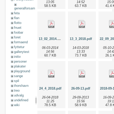
13:05
14:52
15:0
58.5 KB
63.7 KB
41.4 
generalforsamling
feta
flan
flotto
fnuet
foobar
foret
13_02_2014.pdf
13_3_2018.pdf
formaend
fyttetur
06-03-2014
14-03-2018
05-10-
14:56
13:33
14:4
gallerytest
60.7 KB
73.7 KB
26.1 
initiv
personer
plakater
playground
sange
spil
thorshavn
24_4_2018.pdf
26-09-13.pdf
2018-09-
treo
udvalg
26-04-2018
29-09-2013
16-09-
undefined
11:25
15:56
19:1
wiki
78.5 KB
58.9 KB
47.8 