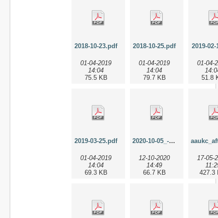
2018-10-23.pdf
2018-10-25.pdf
2019-02-
01-04-2019
01-04-2019
01-04-
14:04
14:04
14:0
75.5 KB
79.7 KB
51.8 
2019-03-25.pdf
2020-10-05_-_forstyrrelsesmode.pdf
01-04-2019
12-10-2020
17-05-
14:04
14:49
11:2
69.3 KB
66.7 KB
427.3