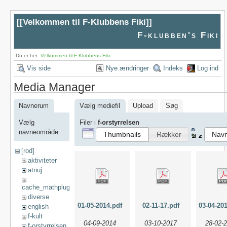
[[
Velkommen til F-Klubbens Fiki
]]
F-klubben's Fiki
Du er her:
Velkommen til F-Klubbens Fiki
Vis side
Nye ændringer
Indeks
Log ind
Media Manager
Navnerum
Vælg mediefil
Upload
Søg
Vælg
Filer i
f-orstyrrelsen
navneområde
Thumbnails
Rækker
Nav
[rod]
aktiviteter
atnuj
cache_mathplugin
diverse
01-05-2014.pdf
02-11-17.pdf
english
f-kult
04-09-2014
03-10-2017
28-02-
f-orstyrrelsen