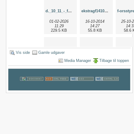
d._10_11_-_forstyrrelsesmode.pdf
ekstragf141014.pdf
01-02-2026
16-10-2014
25-10-
11:29
14:27
14:3
229.5 KB
55.8 KB
58.6 
Vis side
Gamle udgaver
Media Manager
Tilbage til toppen
f-orstyrelsen_8-10-14.pdf
f-orstyrelsesmode_28._februar_2023.pdf
08-10-2014
25-10-2023
01-11-
17:09
14:33
11:5
45.4 KB
47.7 KB
89.5 
f-orstyrrelsesmode_17._april_2023.pdf
fklub-vedtaegter-05-11-2010.pdf